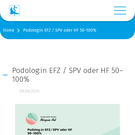
Menü anz
Home
Podolog:in EFZ / SPV oder HF 50–100%
Login
Warenkorb
Suche
Podolog:in EFZ / SPV oder HF 50–
100%
Kontakt
09.06.2026
Medien
Shop
Stellen-/Raumangebote