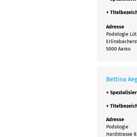
+
Titelbezei
Adresse
Podologie Lü
Erlinsbachers
5000 Aarau
Bettina Ae
+
Spezialisie
+
Titelbezei
Adresse
Podologie
Hardstrasse 8