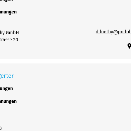
chnungen
d.luethy@podolo
thy GmbH
trasse 20
gerter
rungen
chnungen
3