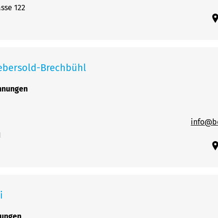
asse 122
ebersold-Brechbühl
chnungen
info@be
1
i
rungen