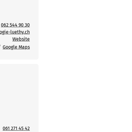
062 544 90 30
gie-luethy.ch
Website
Google Maps
061 271 45 42