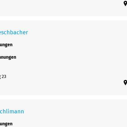
eschbacher
rungen
chnungen
 23
schlimann
rungen