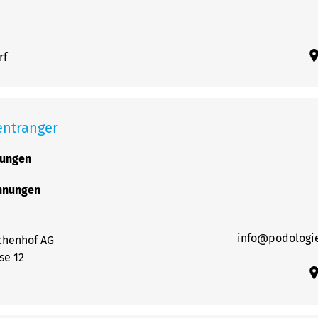
rf
entranger
rungen
chnungen
info@podologi
chenhof AG
se 12