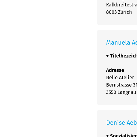
Kalkbreitestr
8003 Zürich
Manuela A
+
Titelbezei
Adresse
Belle Atelier
Bernstrasse 3
3550 Langnau
Denise Aeb
+
Spezialisie