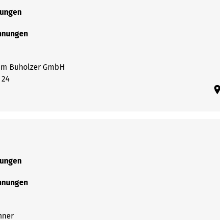
rungen
chnungen
am Buholzer GmbH
 24
rungen
chnungen
hner