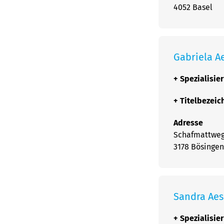
4052 Basel
Gabriela A
+
Spezialisie
+
Titelbezei
Adresse
Schafmattweg
3178 Bösingen
Sandra Ae
+
Spezialisie