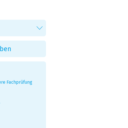
re Fachprüfung
V