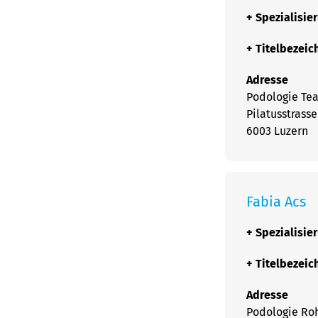
+
Spezialisie
+
Titelbezei
Adresse
Podologie Te
Pilatusstrasse
6003 Luzern
Fabia Acs
+
Spezialisie
+
Titelbezei
Adresse
Podologie Ro