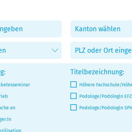
en
Kanton wählen
PLZ oder Ort eingeben
g:
Titelbezeichnung:
iabetesseminar
Höhere Fachschule/Höhe
rieb
Podologe/Podologin EFZ
uche an
Podologe/Podologin SP
ger:in
terilisation