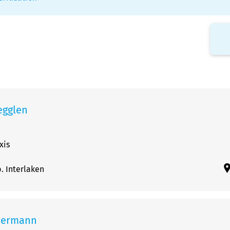
egglen
xis
. Interlaken
hermann