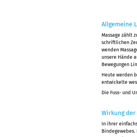
Allgemeine 
Massage zählt z
schriftlichen Z
wenden Massage 
unsere Hände au
Bewegungen Lin
Heute werden be
entwickelte wes
Die Fuss- und U
Wirkung der 
In ihrer einfac
Bindegewebes. D