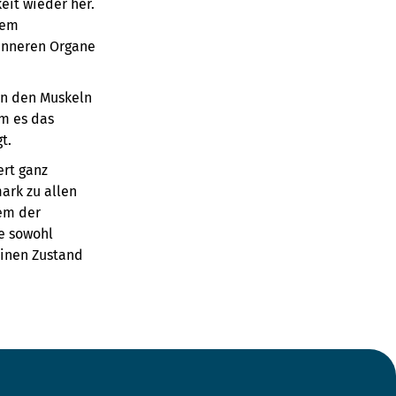
eit wieder her.
dem
 inneren Organe
in den Muskeln
em es das
t.
ert ganz
ark zu allen
tem der
e sowohl
einen Zustand