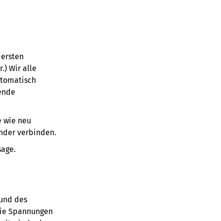
 ersten
) Wir alle
utomatisch
sende
e wie neu
ander verbinden.
sage.
 und des
 die Spannungen