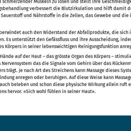
 schmerzender Muskeln zu lösen und stellt ihre Geschmeidigk
sbehandlung verbessert die Blutzirkulation und hilft damit 
 Sauerstoff und Nährstoffe in die Zellen, das Gewebe und die
berwindet auch den Widerstand der Abfallprodukte, die sich 
n. Es unterstützt den Gefässfluss und ihre Ausscheidung, ind
 Körpers in seiner lebenswichtigen Reinigungsfunktion anreg
Hände auf der Haut – das grösste Organ des Körpers – stimuli
s Nervensystem das die Signale vom Gehirn über das Rückenm
ers trägt. Je nach Art des Streichens kann Massage dieses Sys
indung anregen oder beruhigen. Auf diese Weise kann Massag
auch beleben und schon diese physische Wirkung allein ruft 
ns hervor. «Sich wohl fühlen in seiner Haut».