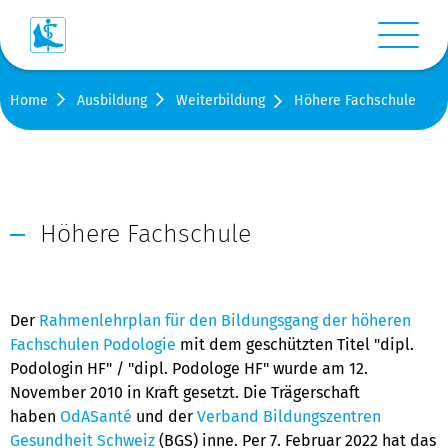
Menü anz
Home
Ausbildung
Weiterbildung
Höhere Fachschule
Login
Warenkorb
Suche
Höhere Fachschule
Kontakt
Der
Rahmenlehrplan für den Bildungsgang der höheren
Medien
Fachschulen Podologie
mit dem geschützten Titel "dipl.
Podologin HF" / "dipl. Podologe HF" wurde am 12.
Shop
November 2010 in Kraft gesetzt. Die Trägerschaft
haben
OdASanté
und der
Verband Bildungszentren
Stellen-/Raumangebote
Gesundheit Schweiz
(BGS) inne. Per 7. Februar 2022 hat das