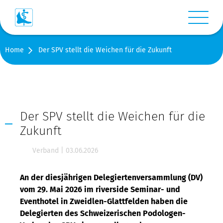
Menü anz
Home
Der SPV stellt die Weichen für die Zukunft
Login
Warenkorb
Suche
Der SPV stellt die Weichen für die
Zukunft
Kontakt
Verband
|
03.06.2026
Medien
An der diesjährigen Delegiertenversammlung (DV)
vom 29. Mai 2026 im riverside Seminar- und
Shop
Eventhotel in Zweidlen-Glattfelden haben die
Delegierten des Schweizerischen Podologen-
Stellen-/Raumangebote