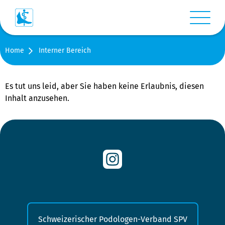
Menü anz
Home
Interner Bereich
Login
Warenkorb
Es tut uns leid, aber Sie haben keine Erlaubnis, diesen
Inhalt anzusehen.
Suche
Kontakt
Medien
Shop
Schweizerischer Podologen-Verband SPV
Stellen-/Raumangebote