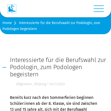
Menü anz
Home
Interessierte für die Berufswahl zur Podologin, zum
Login
Podologen begeistern
Warenkorb
Suche
Interessierte für die Berufswahl zur
Podologin, zum Podologen
Kontakt
begeistern
Medien
Allgemein
,
Bildung
|
04.11.2022
Shop
Bereits kurz nach den Sommerferien beginnen
Schüler:innen ab der 8. Klasse, sie sind zwischen
Stellen-/Raumangebote
13 und 15 Jahre alt, sich mit der Berufswahl