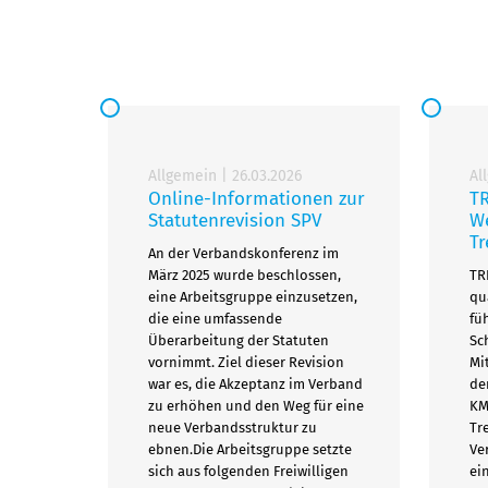
Allgemein
|
26.03.2026
Al
Online-Informationen zur
T
Statutenrevision SPV
We
Tr
An der Verbandskonferenz im
März 2025 wurde beschlossen,
TR
eine Arbeitsgruppe einzusetzen,
qu
die eine umfassende
fü
Überarbeitung der Statuten
Sc
vornimmt. Ziel dieser Revision
Mi
war es, die Akzeptanz im Verband
de
zu erhöhen und den Weg für eine
KM
neue Verbandsstruktur zu
Tr
ebnen.Die Arbeitsgruppe setzte
Ve
sich aus folgenden Freiwilligen
ei