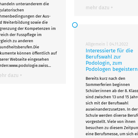
handeln unteranderem die
mehr dazu +
gulatorischen
hmenbedingungen der Aus-
d Weiterbildung sowie die
grenzung der Kompetenzen im
reich der Fusspflege im
rgleich zu anderen
Allgemein
|
04.11.2022
sundheitsberufen.Die
Interessierte für die
kumente können öffentlich auf
Berufswahl zur
serer Webseite eingesehen
Podologin, zum
rden:www.podologie.swiss…
Podologen begeistern
hr dazu +
Bereits kurz nach den
Sommerferien beginnen
Schüler:innen ab der 8. Klass
sind zwischen 13 und 15 Jahre
sich mit der Berufswahl
auseinanderzusetzen. In der
Schule werden diverse Beruf
vorgestellt. Viele von ihnen
besuchen zu diesem Zeitpun
eine Berufsmesse, um sich e