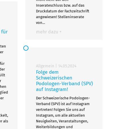
Inserateschluss bzw. auf das
Druckdatum der Fachzeitschrift
angewiesen! Stelleninserate
von…
 für
mehr dazu +
tten
er
für
Allgemein
|
14.05.2024
der
Folge dem
llt
Schweizerischen
r
Podologen-Verband (SPV)
chen
auf Instagram!
glied
der
Der Schweizerische Podologen-
Verband (SPV) ist auf Instagram
vertreten! Folgen Sie uns auf
kelt,
Instagram, um alle aktuellen
r als
Neuigkeiten, Veranstaltungen,
Weiterbildungen und