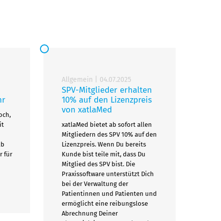
Allgemein
|
04.07.2025
SPV-Mitglieder erhalten
hr
10% auf den Lizenzpreis
von xatlaMed
och,
it
xatlaMed bietet ab sofort allen
Mitgliedern des SPV 10% auf den
ab
Lizenzpreis. Wenn Du bereits
r für
Kunde bist teile mit, dass Du
Mitglied des SPV bist. Die
Praxissoftware unterstützt Dich
bei der Verwaltung der
Patientinnen und Patienten und
ermöglicht eine reibungslose
Abrechnung Deiner