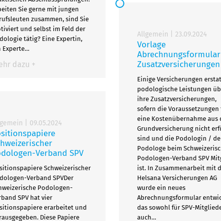
beiten Sie gerne mit jungen
rufsleuten zusammen, sind Sie
tiviert und selbst im Feld der
Allgemein
|
23.09.2024
dologie tätig? Eine Expertin,
Vorlage
n Experte…
Abrechnungsformular
Zusatzversicherungen
hr dazu +
Einige Versicherungen ersta
podologische Leistungen üb
ihre Zusatzversicherungen,
sofern die Voraussetzungen 
eine Kostenübernahme aus 
lgemein
|
09.05.2024
Grundversicherung nicht erfü
sitionspapiere
sind und die Podologin / de
hweizerischer
Podologe beim Schweizeris
odologen-Verband SPV
Podologen-Verband SPV Mit
sitionspapiere Schweizerischer
ist. In Zusammenarbeit mit 
dologen-Verband SPVDer
Helsana Versicherungen AG
hweizerische Podologen-
wurde ein neues
rband SPV hat vier
Abrechnungsformular entwic
sitionspapiere erarbeitet und
das sowohl für SPV-Mitgliede
rausgegeben. Diese Papiere
auch…