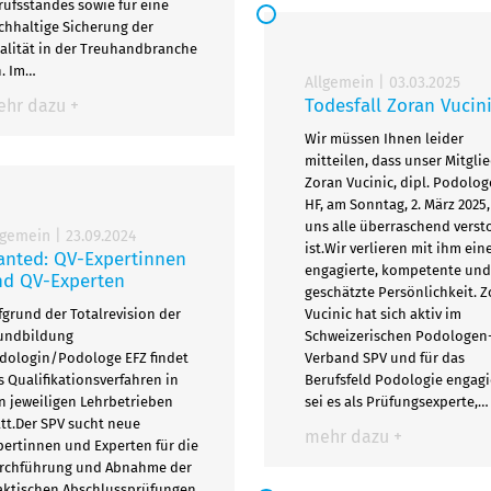
rufsstandes sowie für eine
chhaltige Sicherung der
alität in der Treuhandbranche
n. Im…
Allgemein
|
03.03.2025
Todesfall Zoran Vucin
hr dazu +
Wir müssen Ihnen leider
mitteilen, dass unser Mitglie
Zoran Vucinic, dipl. Podolog
HF, am Sonntag, 2. März 2025,
uns alle überraschend verst
lgemein
|
23.09.2024
ist.Wir verlieren mit ihm ein
nted: QV-Expertinnen
engagierte, kompetente und
nd QV-Experten
geschätzte Persönlichkeit. 
fgrund der Totalrevision der
Vucinic hat sich aktiv im
undbildung
Schweizerischen Podologen
dologin/Podologe EFZ findet
Verband SPV und für das
s Qualifikationsverfahren in
Berufsfeld Podologie engagi
n jeweiligen Lehrbetrieben
sei es als Prüfungsexperte,…
att.Der SPV sucht neue
mehr dazu +
pertinnen und Experten für die
rchführung und Abnahme der
aktischen Abschlussprüfungen.