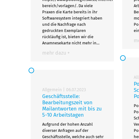
bereich/vorlagen/. Da viele
Ar
Praxen die Karte bereits in ihr
Be
Softwaresystem integriert haben
mo
und die Nachfrage nach
Po
gedruckten Exemplaren
ei
rückläufig ist, bieten wir die
me
Anamnesekarte nicht mehr in…
mehr dazu +
Al
Po
Sc
Allgemein
|
06.07.2023
Geschäftsstelle:
P
Bearbeitungszeit von
Po
Mailantworten mit bis zu
Po
5-10 Arbeitstagen
Sc
Aufgrund der hohen Anzahl
Ve
diverser Anfragen auf der
Po
Geschäftsstelle, welche auch sehr
he