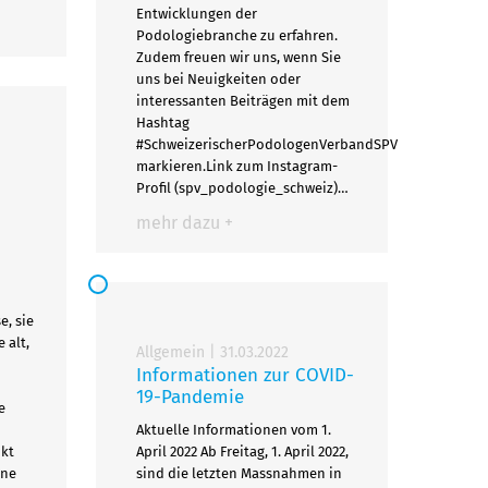
Entwicklungen der
Podologiebranche zu erfahren.
Zudem freuen wir uns, wenn Sie
uns bei Neuigkeiten oder
interessanten Beiträgen mit dem
Hashtag
#SchweizerischerPodologenVerbandSPV
markieren.Link zum Instagram-
Profil (spv_podologie_schweiz)…
mehr dazu +
e, sie
 alt,
Allgemein
|
31.03.2022
Informationen zur COVID-
19-Pandemie
e
Aktuelle Informationen vom 1.
kt
April 2022 Ab Freitag, 1. April 2022,
ine
sind die letzten Massnahmen in