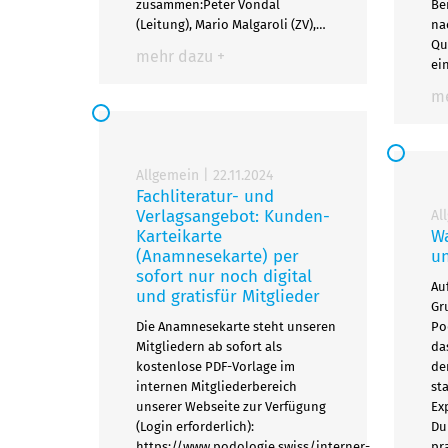
zusammen:Peter Vondal
Be
(Leitung), Mario Malgaroli (ZV),…
na
Qu
mehr dazu +
ei
me
Allgemein
|
22.11.2024
Fachliteratur- und
Verlagsangebot: Kunden-
Al
Karteikarte
Wa
(Anamnesekarte) per
u
sofort nur noch digital
Au
und gratisfür Mitglieder
Gr
Die Anamnesekarte steht unseren
Po
Mitgliedern ab sofort als
da
kostenlose PDF-Vorlage im
de
internen Mitgliederbereich
st
unserer Webseite zur Verfügung
Ex
(Login erforderlich):
Du
https://www.podologie.swiss/interner-
pr