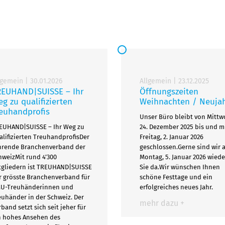
lgemein
|
30.01.2026
Allgemein
|
23.12.2025
REUHAND|SUISSE – Ihr
Öffnungszeiten
g zu qualifizierten
Weihnachten / Neuja
euhandprofis
Unser Büro bleibt von Mittw
EUHAND|SUISSE – Ihr Weg zu
24. Dezember 2025 bis und m
alifizierten TreuhandprofisDer
Freitag, 2. Januar 2026
hrende Branchenverband der
geschlossen.Gerne sind wir 
hweizMit rund 4’300
Montag, 5. Januar 2026 wiede
tgliedern ist TREUHAND|SUISSE
Sie da.Wir wünschen Ihnen
r grösste Branchenverband für
schöne Festtage und ein
U-Treuhänderinnen und
erfolgreiches neues Jahr.
euhänder in der Schweiz. Der
mehr dazu +
rband setzt sich seit jeher für
n hohes Ansehen des