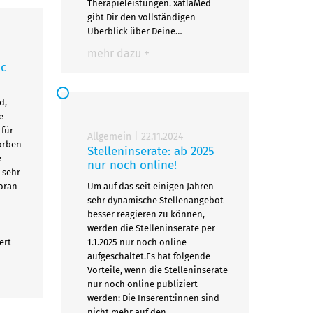
Therapieleistungen. xatlaMed
gibt Dir den vollständigen
Überblick über Deine…
mehr dazu +
ic
d,
e
 für
Allgemein
|
22.11.2024
orben
Stelleninserate: ab 2025
e
nur noch online!
 sehr
Zoran
Um auf das seit einigen Jahren
sehr dynamische Stellenangebot
-
besser reagieren zu können,
werden die Stelleninserate per
ert –
1.1.2025 nur noch online
aufgeschaltet.Es hat folgende
Vorteile, wenn die Stelleninserate
nur noch online publiziert
werden: Die Inserent:innen sind
nicht mehr auf den