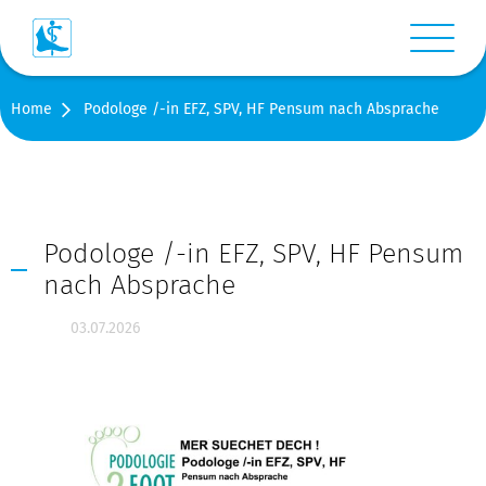
Menü anz
Home
Podologe /-in EFZ, SPV, HF Pensum nach Absprache
Login
Warenkorb
Suche
Podologe /-in EFZ, SPV, HF Pensum
nach Absprache
Kontakt
03.07.2026
Medien
Shop
Stellen-/Raumangebote