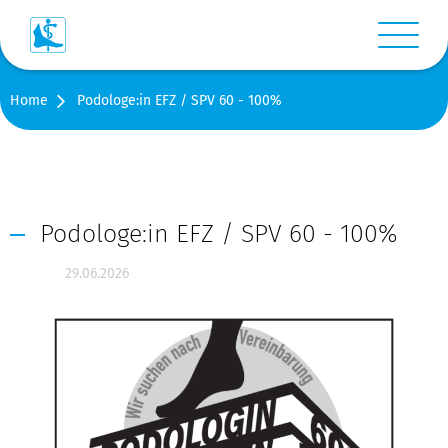
Menü anz
Home
Podologe:in EFZ / SPV 60 - 100%
Login
Warenkorb
Suche
Podologe:in EFZ / SPV 60 - 100%
29.06.2026
Kontakt
Medien
Shop
Stellen-/Raumangebote