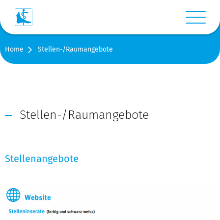
Menü anz
Home
Stellen-/Raumangebote
Login
Warenkorb
Suche
Stellen-/Raumangebote
Kontakt
Stellenangebote
Medien
Shop
Stellen-/Raumangebote