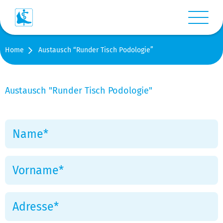
Menü anz
Home
Austausch “Runder Tisch Podologie”
Login
Warenkorb
Austausch "Runder Tisch Podologie"
Suche
Kontakt
Medien
Shop
Stellen-/Raumangebote