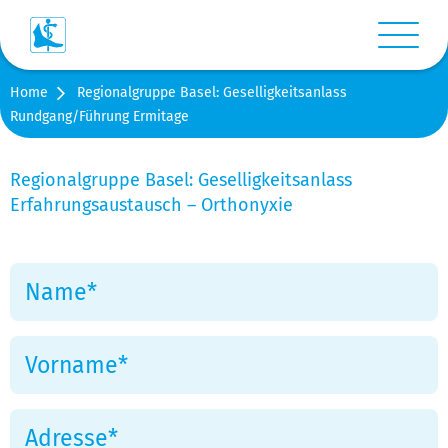
Menü anz
Home
Regionalgruppe Basel: Geselligkeitsanlass
Login
Rundgang/Führung Ermitage
Warenkorb
Regionalgruppe Basel: Geselligkeitsanlass
Erfahrungsaustausch – Orthonyxie
Suche
Kontakt
Medien
Shop
Stellen-/Raumangebote