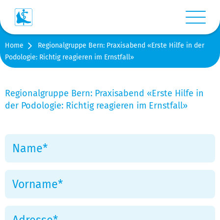
Menü anz
Home
Regionalgruppe Bern: Praxisabend «Erste Hilfe in der
Login
Podologie: Richtig reagieren im Ernstfall»
Warenkorb
Regionalgruppe Bern: Praxisabend «Erste Hilfe in
der Podologie: Richtig reagieren im Ernstfall»
Suche
Kontakt
Medien
Shop
Stellen-/Raumangebote