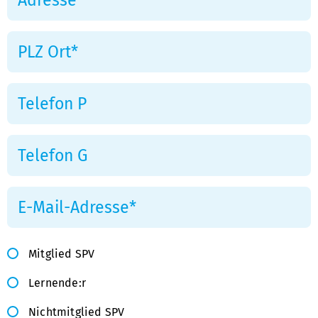
Mitglied SPV
Mitglieder: 0.- / Nicht-Mitglieder: 10.- / Le
Lernende:r
Nichtmitglied SPV