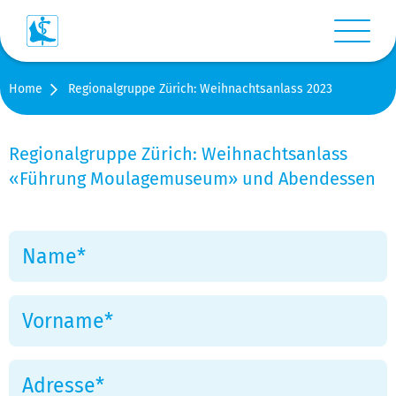
Menü anz
Home
Regionalgruppe Zürich: Weihnachtsanlass 2023
Login
Warenkorb
Regionalgruppe Zürich: Weihnachtsanlass
«Führung Moulagemuseum» und Abendessen
Suche
Kontakt
Medien
Shop
Stellen-/Raumangebote