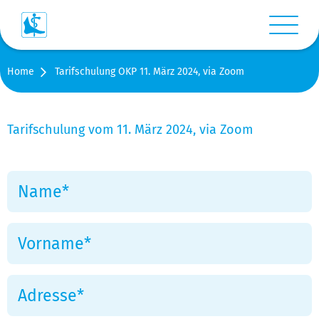
Menü anz
Home
Tarifschulung OKP 11. März 2024, via Zoom
Login
Warenkorb
Tarifschulung vom 11. März 2024, via Zoom
Suche
Kontakt
Medien
Shop
Stellen-/Raumangebote