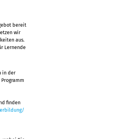
gebot bereit
setzen wir
keiten aus.
für Lernende
 in der
im Programm
und finden
erbildung/